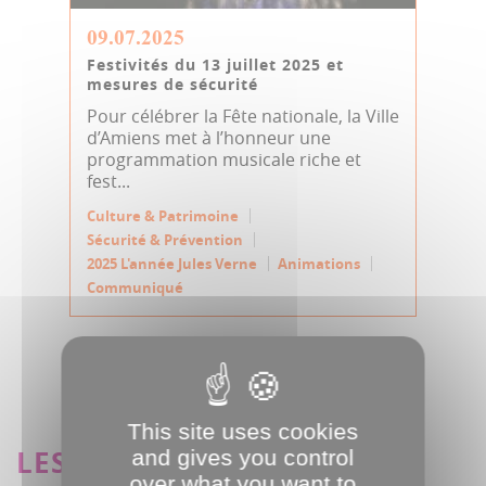
09.07.2025
Festivités du 13 juillet 2025 et
mesures de sécurité
Pour célébrer la Fête nationale, la Ville
d’Amiens met à l’honneur une
programmation musicale riche et
fest...
Culture & Patrimoine
Sécurité & Prévention
2025 L'année Jules Verne
Animations
Communiqué
VOIR TOUTES LES ACTUALITÉS
This site uses cookies
LES TEMPS-FORTS
and gives you control
over what you want to