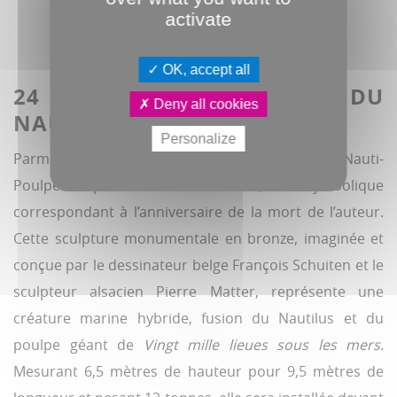
activate
OK, accept all
24 MARS : L'INAUGURATION DU
Deny all cookies
NAUTI-POULPE
Personalize
Parmi les moments forts, l’inauguration du Nauti-
Poulpe est prévue le 24 mars 2025, date symbolique
correspondant à l’anniversaire de la mort de l’auteur.
Cette sculpture monumentale en bronze, imaginée et
conçue par le dessinateur belge François Schuiten et le
sculpteur alsacien Pierre Matter, représente une
créature marine hybride, fusion du Nautilus et du
poulpe géant de
Vingt mille lieues sous les mers
.
Mesurant 6,5 mètres de hauteur pour 9,5 mètres de