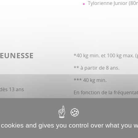
Tylorienne Junior (80
JEUNESSE
*40 kg min. et 100 kg max. 
** à partir de 8 ans.
*** 40 kg min.
 dès 13 ans
En fonction de la fréquenta
En raison de l’organisation 
le 12 juillet et fermeture de 
 cookies and gives you control over what you w