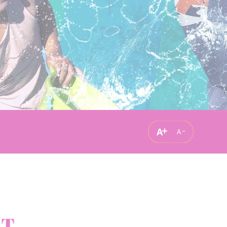
A
A
ÛT