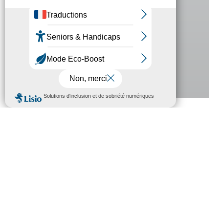
ARONNAX
LES ÉTAPES
CHOISISSEZ VOTRE ÉTAPE
LA GARE
D'AMIENS
LE PAVILLON
D'OCTROI