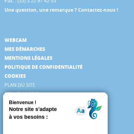
Fax. : (33) 3 22 97 42 53
Une question, une remarque ? Contactez-nous !
WEBCAM
MES DÉMARCHES
MENTIONS LÉGALES
POLITIQUE DE CONFIDENTIALITÉ
COOKIES
PLAN DU SITE
ESPACE PRESSE