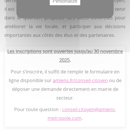
derniers est précieuse : en tant que conseiller citoyen,
Personalize
il est possible de donner un avis sur les projets à venir
dans le quartier, proposer des idées concrètes pour
améliorer la vie locale, et participer aux décisions
importantes aux côtés des élus et des partenaires.
Les inscriptions sont ouvertes jusqu’au 30 novembre
2025
.
Pour s’inscrire, il suffit de remplir le formulaire en
ligne disponible sur
amiens.fr/conseil-citoyen
ou de
déposer une demande directement en mairie de
secteur.
Pour toute question :
conseil.citoyen@amiens-
metropole.com
.