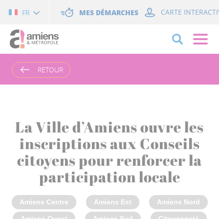
Cookies management panel
MES DÉMARCHES
CARTE INTERACTI
FR
RETOUR
La Ville d’Amiens ouvre les
inscriptions aux Conseils
citoyens pour renforcer la
participation locale
Amiens Centre
Amiens Est
Amiens Nord
Amiens Ouest
Amiens Sud
Citoyenneté