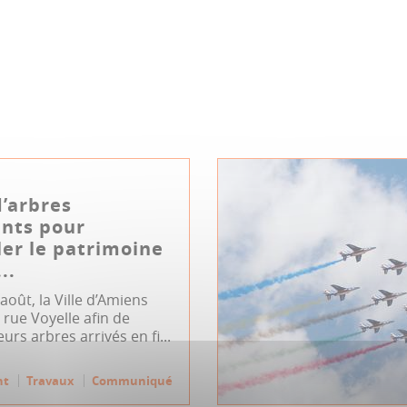
d’arbres
sants pour
er le patrimoine
..
août, la Ville d’Amiens
 rue Voyelle afin de
eurs arbres arrivés en fi...
nt
Travaux
Communiqué