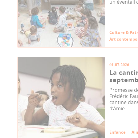
un éventail d
Culture & Pat
Art contempo
01.07.2026
La canti
septemb
Promesse d
Frédéric Fauv
cantine dans
d’Amie...
Enfance
Al