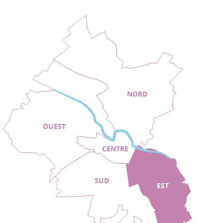
NORD
OUEST
CENTRE
SUD
EST