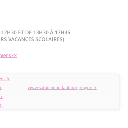
12H30 ET DE 13H30 À 17H45
ORS VACANCES SCOLAIRES)
miens <<
ns.fr
r
www.sainteanne-faubourgnoyon.fr
fr
fr