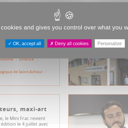
credis en Folie" :
 cookies and gives you control over what you w
e découvertes
es et patri...
OK, accept all
Deny all cookies
Personalize
t, 100% découverte !
rimoine
Enfance
logique de Saint-Acheul
iteurs, maxi-art
e, le Mini Frac revient
dition le 4 juillet avec