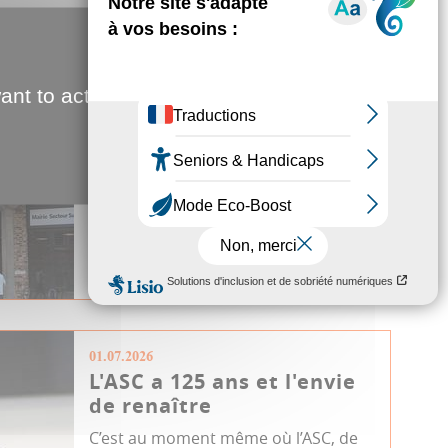
Du 02.07.2026 au 22.08.2026
Fermeture de la Mairie du
ant to activate
Secteur Nord, Sud, Est,
Ouest les samedis U...
Fermeture exceptionnelle
Communiqué
Mairie de secteur
Service public
01.07.2026
L'ASC a 125 ans et l'envie
de renaître
C’est au moment même où l’ASC, de