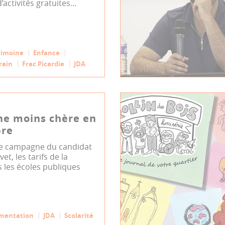
’activités gratuites...
rimoine
Enfance
rain
Frac Picardie
JDA
ne moins chère en
re
e campagne du candidat
et, les tarifs de la
 les écoles publiques
imentation
JDA
Scolarité