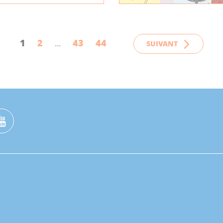
1
2
43
44
SUIVANT
...