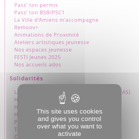
Pass’ ton permis
Pass’ ton BSB/PSC1
La Ville d’Amiens m’accompagne
Remoov+
Animations de Proximité
Ateliers artistiques jeunesse
Nos espaces jeunesse
FESTI Jeunes 2025
Nos accueils ados
Solidarités
Le Centre Communal d’Action Sociale (CCAS)
Handicap & accessibilité
Hébergement
This site uses cookies
Hygiène & Santé publique
and gives you control
Plan grand froid
over what you want to
Trophées Saint-Martin 2025
activate
Canicule : Restez au frais à Amiens