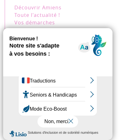
Découvrir Amiens
Toute l'actualité !
Vos démarches
Plus d'informations
Touriste
Amiens en un jour
Amiens en un week-end
Amiens en une semaine
Venir à Amiens
Visiter Amiens en 1 journée
Visiter Amiens en 1 weekend
Visiter Amiens en 1 semaine
Les événements !
48h à Amiens
Amiens, au fil de l’eau
Sur les pas de Jules Verne