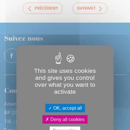
PRÉCÉDENT
SUIVANT
Suivez-nous
This site uses cookies
and gives you control
over what you want to
Contactez-nous
activate
Amiens Métropole
OK, accept all
BP 2720 - 80027 Amiens CEDEX
Deny all cookies
Tél. : (33) 3 22 97 40 40