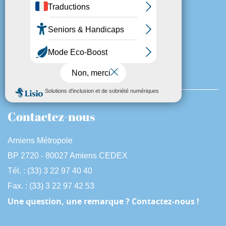
Suivez-nous
Contactez-nous
Amiens Métropole
BP 2720 - 80027 Amiens CEDEX
Tél. : (33) 3 22 97 40 40
Fax. : (33) 3 22 97 42 53
Une question, une remarque ? Contactez-nous !