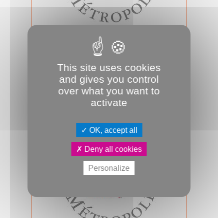
07.04.2026
Conseil d'Amiens Métropole du 7
avril 2026
This site uses cookies
Mardi 7 avril 2026, 17h00, salle des
and gives you control
assemblées, se tiendra le prochain
conseil d’Amiens Métropole. A suivr...
over what you want to
activate
Conseil métropolitain
OK, accept all
Deny all cookies
Personalize