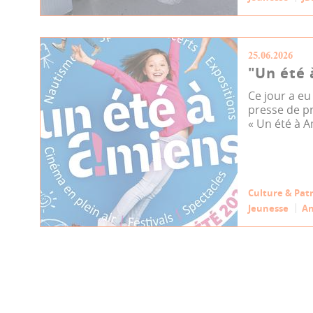
25.06.2026
"Un été
Ce jour a eu
presse de pr
« Un été à A
Culture & Pat
Jeunesse
An