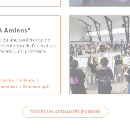
 à Amiens"
 lieu une conférence de
ésentation de l’opération
miens », en présence...
rimoine
Enfance
imations
Communiqué
TOUTES LES ACTUALITÉS JEUNESSE