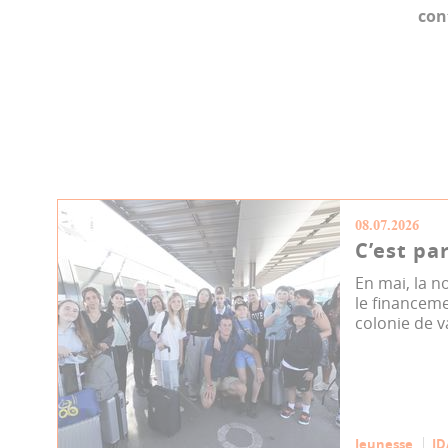
con
08.07.2026
C’est par
En mai, la n
le financem
colonie de va
Jeunesse
JD