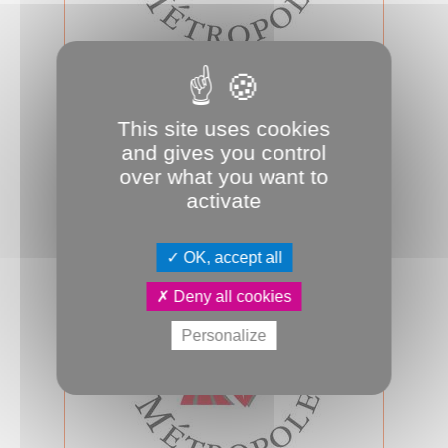
07.04.2026
Conseil d'Amiens Métropole du 7
avril 2026
This site uses cookies
Mardi 7 avril 2026, 17h00, salle des
and gives you control
assemblées, se tiendra le prochain
over what you want to
conseil d’Amiens Métropole. A suivr...
activate
Conseil métropolitain
OK, accept all
Deny all cookies
Personalize