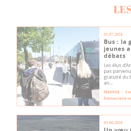
LE
01.07.2026
Bus : la 
jeunes a
débats
Les élus d’
pas parvenu
gratuité du 
an...
Mobilité
Co
Démocratie lo
03.06.2026
Un vœu p