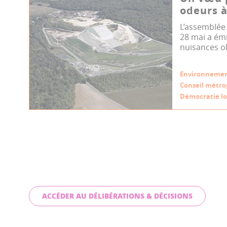
odeurs a
L’assemblée 
28 mai a ém
nuisances ol
Environneme
Conseil métro
Démocratie lo
ACCÉDER AU DÉLIBÉRATIONS & DÉCISIONS