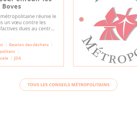
̀ Boves
métropolitaine réunie le
is un vœu contre les
factives dues au centr...
nt
Gestion des déchets
politain
cale
JDA
TOUS LES CONSEILS MÉTROPOLITAINS