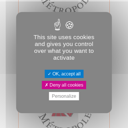
23.04.2026
Conseil d'Amiens Métropole du 23
avril 2026
This site uses cookies
Jeudi 23 avril 2026, 18h00, salle des
and gives you control
assemblées, se tiendra le prochain
over what you want to
conseil d’Amiens Métropole. A suiv...
activate
Conseil métropolitain
OK, accept all
Deny all cookies
Personalize