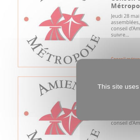
Métropol
Jeudi 28 mai
assemblées, 
conseil d’A
suivre...
Conseil métro
07.04.2026
This site uses
Conseil 
Métropol
Mardi 7 avri
assemblées, 
conseil d’Am