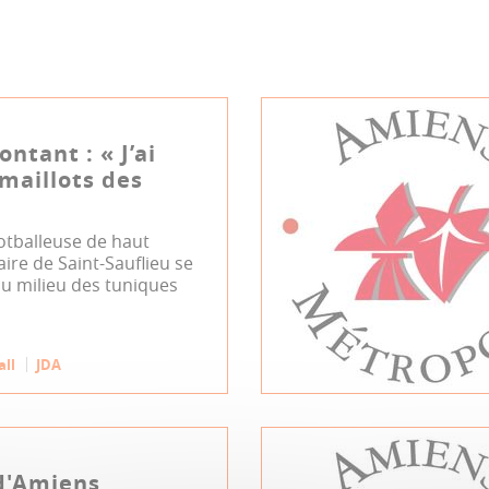
ntant : « J’ai
 maillots des
otballeuse de haut
aire de Saint-Sauflieu se
 milieu des tuniques
all
JDA
d'Amiens