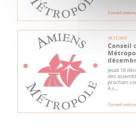
Conseil métro
18.12.2025
Conseil 
Métropo
décembr
Jeudi 18 déc
des assemblé
prochain co
A s...
Conseil métro