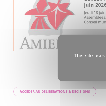
juin 202
Jeudi 18 jui
Assemblées, 
Conseil muni
Conseil munic
This site uses
ACCÉDER AU DÉLIBÉRATIONS & DÉCISIONS