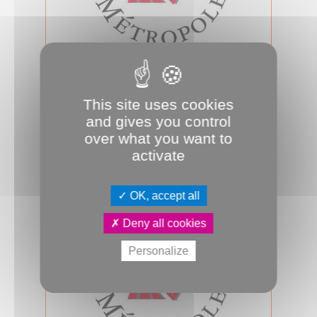
12.02.2026
Conseil d'Amiens Métropole du 12
février 2026
This site uses cookies
Jeudi 12 février 2026, 18h00, salle des
and gives you control
assemblées, se tiendra le prochain
over what you want to
conseil d’Amiens Métropole. A su...
activate
Conseil métropolitain
OK, accept all
Deny all cookies
Personalize