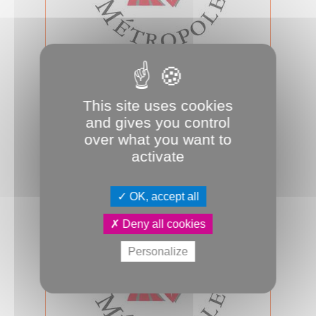
07.04.2026
Conseil d'Amiens Métropole du 7
avril 2026
This site uses cookies
Mardi 7 avril 2026, 17h00, salle des
and gives you control
assemblées, se tiendra le prochain
over what you want to
conseil d’Amiens Métropole. A suivr...
activate
Conseil métropolitain
OK, accept all
Deny all cookies
Personalize