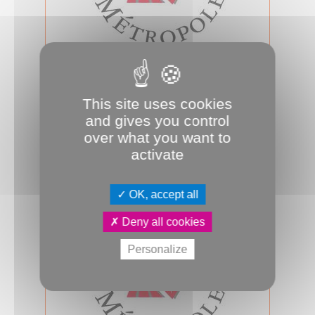
12.02.2026
Conseil d'Amiens Métropole du 12
février 2026
This site uses cookies
Jeudi 12 février 2026, 18h00, salle des
and gives you control
assemblées, se tiendra le prochain
over what you want to
conseil d’Amiens Métropole. A su...
activate
Conseil métropolitain
OK, accept all
Deny all cookies
Personalize