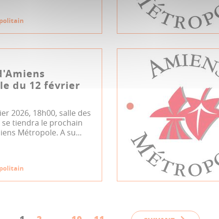
politain
d'Amiens
e du 12 février
rier 2026, 18h00, salle des
se tiendra le prochain
iens Métropole. A su...
politain