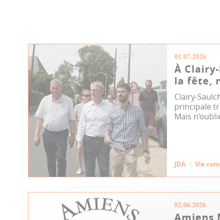
01.07.2026
À Clairy
la fête, 
Clairy-Saulc
principale tr
Mais n’oublie
JDA
Vie co
02.06.2026
Amiens 