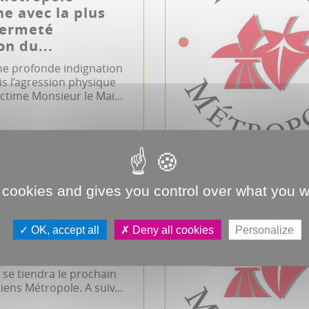
e avec la plus
fermeté
on du...
ne profonde indignation
ris l’agression physique
ictime Monsieur le Mai...
 cookies and gives you control over what you w
d'Amiens
e du 23 avril
OK, accept all
Deny all cookies
Personalize
l 2026, 18h00, salle des
se tiendra le prochain
iens Métropole. A suiv...