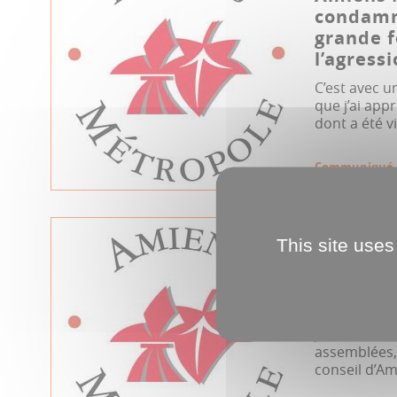
condamn
grande 
l’agressi
C’est avec u
que j’ai app
dont a été v
Communiqué
23.04.2026
This site uses
Conseil 
Métropol
2026
Jeudi 23 avri
assemblées, 
conseil d’Am