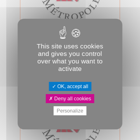
12.02.2026
Conseil d'Amiens Métropole du 12
février 2026
This site uses cookies
Jeudi 12 février 2026, 18h00, salle des
and gives you control
assemblées, se tiendra le prochain
over what you want to
conseil d’Amiens Métropole. A su...
activate
Conseil métropolitain
OK, accept all
Deny all cookies
Personalize