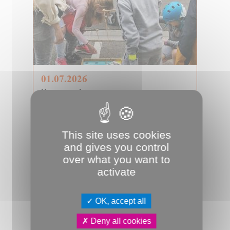
01.07.2026
Une rue rien que pour eux
Barrer la route juste pour y jouer !
Organisé par le comité de quartier
Avec (Amiens Vert-campus Elbeuf
This site uses cookies
Cla...
and gives you control
Enfance
JDA
Jeune public
Jouets
over what you want to
activate
OK, accept all
Deny all cookies