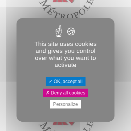
07.04.2026
Conseil d'Amiens Métropole du 7
avril 2026
This site uses cookies
Mardi 7 avril 2026, 17h00, salle des
and gives you control
assemblées, se tiendra le prochain
over what you want to
conseil d’Amiens Métropole. A suivr...
activate
Conseil métropolitain
OK, accept all
Deny all cookies
Personalize