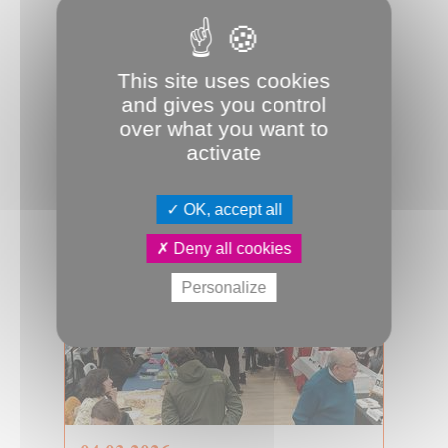
07.04.2026
Conseil d'Amiens Métropole du 7
avril 2026
This site uses cookies
and gives you control
Mardi 7 avril 2026, 17h00, salle des
assemblées, se tiendra le prochain
over what you want to
conseil d’Amiens Métropole. A suivr...
activate
Conseil métropolitain
OK, accept all
Deny all cookies
Personalize