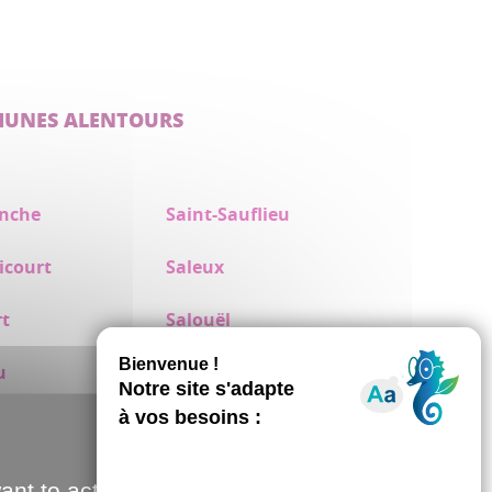
MUNES ALENTOURS
nche
Saint-Sauflieu
icourt
Saleux
t
Salouël
u
Saveuse
Thézy-Glimont
Metz
Vers-sur-Selle
ant to activate