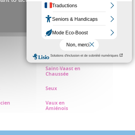
lle
Bertangles
ourt
Cardonnette
Ferrières
Querrieu
Saint-Vaast en
Chaussée
s
Seux
scien
Vaux en
Amiénois