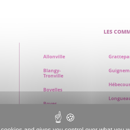
LES COM
Allonville
Grattepa
Blangy-
Guignem
Tronville
Hébecour
Bovelles
Longuea
Boves
Pissy
Cagny
Pont de 
 cookies and gives you control over what you w