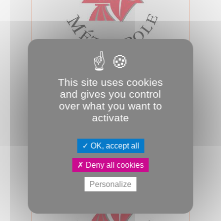
07.04.2026
Conseil d'Amiens Métropole du 7
This site uses cookies
avril 2026
and gives you control
Mardi 7 avril 2026, 17h00, salle des
over what you want to
assemblées, se tiendra le prochain
activate
conseil d’Amiens Métropole. A suivr...
Conseil métropolitain
OK, accept all
Deny all cookies
Personalize