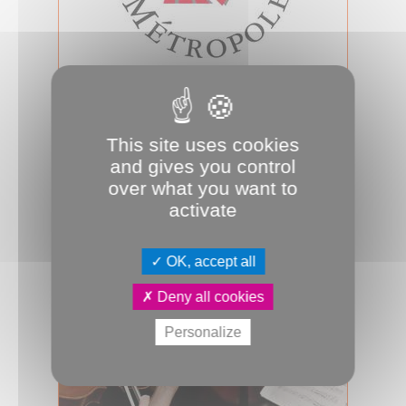
12.02.2026
Conseil d'Amiens Métropole du 12
février 2026
This site uses cookies
Jeudi 12 février 2026, 18h00, salle des
and gives you control
assemblées, se tiendra le prochain
conseil d’Amiens Métropole. A su...
over what you want to
activate
Conseil métropolitain
OK, accept all
Deny all cookies
Personalize