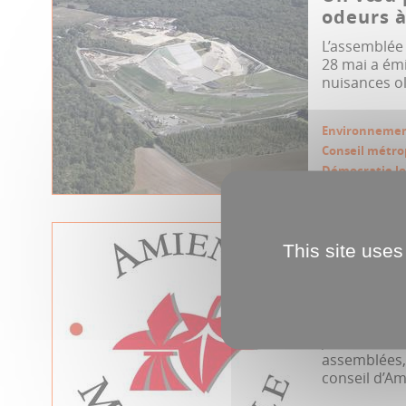
odeurs a
L’assemblée 
28 mai a ém
nuisances ol
Environneme
Conseil métro
Démocratie lo
23.04.2026
This site uses
Conseil 
Métropol
2026
Jeudi 23 avri
assemblées, 
conseil d’Am