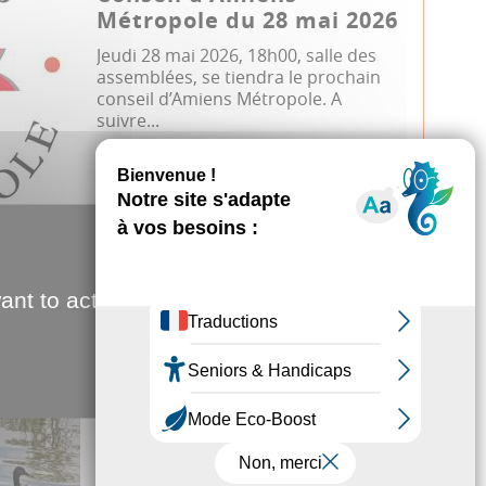
Métropole du 28 mai 2026
Jeudi 28 mai 2026, 18h00, salle des
assemblées, se tiendra le prochain
conseil d’Amiens Métropole. A
suivre...
Conseil métropolitain
08.04.2026
ant to activate
Échappées vertes
Les espaces naturels d’Amiens
Métropole, écrins à la biodiversité
insoupçonnée et à préserver, se r...