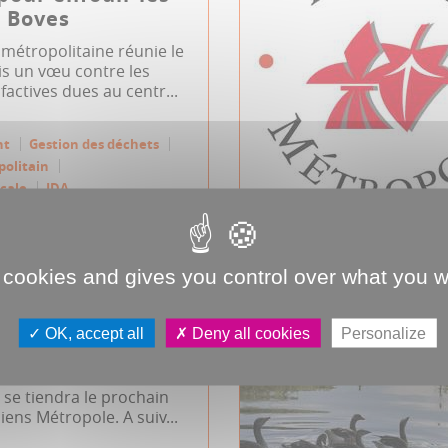
̀ Boves
métropolitaine réunie le
is un vœu contre les
factives dues au centr...
nt
Gestion des déchets
politain
cale
JDA
 cookies and gives you control over what you w
d'Amiens
e du 23 avril
OK, accept all
Deny all cookies
Personalize
l 2026, 18h00, salle des
se tiendra le prochain
iens Métropole. A suiv...