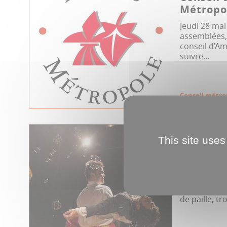
Métropol
Jeudi 28 mai
assemblées, 
conseil d’A
suivre...
Conseil métro
29.04.2026
This site uses
La coméd
et Dori
Dans la vers
Molière prés
de paille, tro