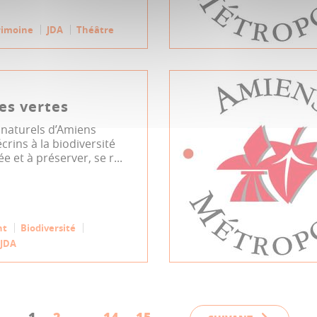
rimoine
JDA
Théâtre
́es vertes
 naturels d’Amiens
crins à la biodiversité
e et à préserver, se r...
nt
Biodiversité
JDA