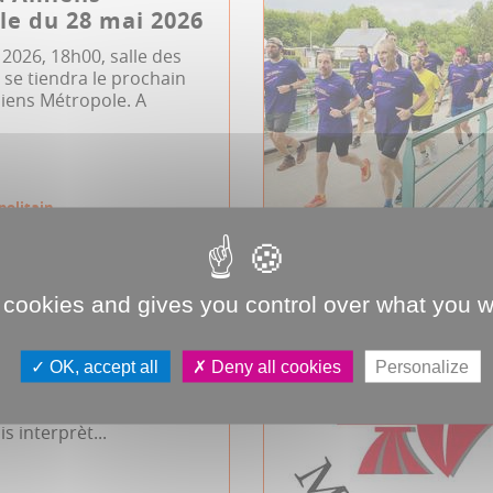
e du 28 mai 2026
 2026, 18h00, salle des
se tiendra le prochain
miens Métropole. A
politain
 cookies and gives you control over what you w
ie de Sganarelle
mène
OK, accept all
Deny all cookies
Personalize
ion du Mariage forcé de
entée par la Cie 800 litres
is interprèt...