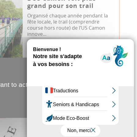
grand pour son trail
Organisé chaque année pendant la
fête locale, le trail (comprendre
course hors route) de l’US Camon
innove...
Sport
Course à pied
JDA
23.04.2026
ant to activate
Conseil d'Amiens
Métropole du 23 avril
2026
Jeudi 23 avril 2026, 18h00, salle des
assemblées, se tiendra le prochain
conseil d’Amiens Métropole. A suiv...