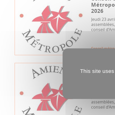
Métropol
2026
Jeudi 23 avri
assemblées, 
conseil d’Am
Conseil métro
12.02.2026
This site uses
Conseil 
Métropol
2026
Jeudi 12 fév
assemblées, 
conseil d’Am