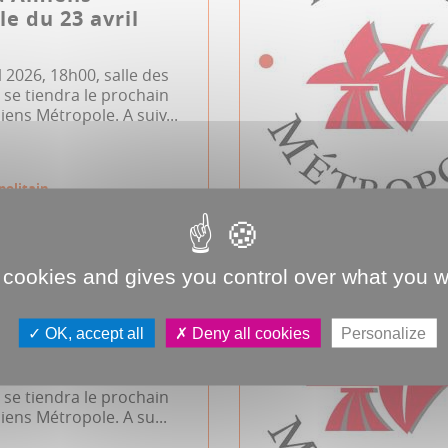
e du 23 avril
l 2026, 18h00, salle des
se tiendra le prochain
iens Métropole. A suiv...
politain
 cookies and gives you control over what you w
d'Amiens
e du 12 février
OK, accept all
Deny all cookies
Personalize
rier 2026, 18h00, salle des
se tiendra le prochain
iens Métropole. A su...