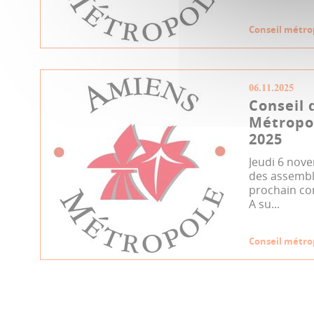
Conseil métro
06.11.2025
Conseil 
Métropo
2025
Jeudi 6 nove
des assemblé
prochain co
A su...
Conseil métro