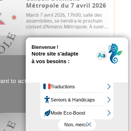
Métropole du 7 avril 2026
Mardi 7 avril 2026, 17h00, salle des
assemblées, se tiendra le prochain
conseil d’Amiens Métropole. A suivr...
Conseil métropolitain
18.12.2025
ant to activate
Conseil d'Amiens
Métropole du 18
décembre 2025
Jeudi 18 décembre 2025, 18h00, salle
des assemblées, se tiendra le
prochain conseil d’Amiens Métropole.
A s...