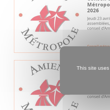
Métropol
2026
Jeudi 23 avri
assemblées, 
conseil d’Am
Conseil métro
07.04.2026
This site uses
Conseil 
Métropol
Mardi 7 avri
assemblées, 
conseil d’Am