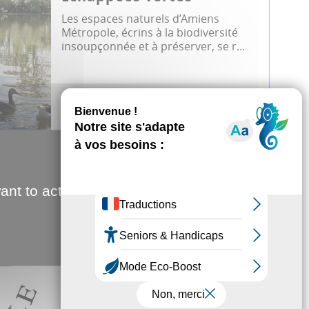
Les espaces naturels d’Amiens
Métropole, écrins à la biodiversité
insoupçonnée et à préserver, se r...
Environnement
Biodiversité
Dossier JDA
JDA
12.02.2026
ant to activate
Conseil d'Amiens
Métropole du 12 février
2026
Jeudi 12 février 2026, 18h00, salle des
assemblées, se tiendra le prochain
conseil d’Amiens Métropole. A su...