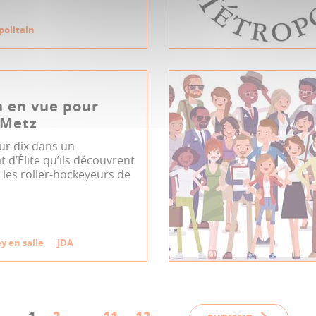
politain
n en vue pour
-Metz
ur dix dans un
d’Élite qu’ils découvrent
, les roller-hockeyeurs de
y en salle
JDA