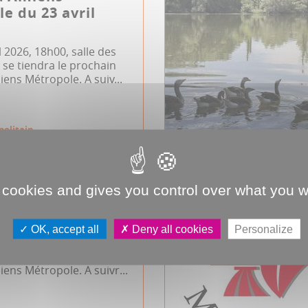
e du 23 avril
l 2026, 18h00, salle des
se tiendra le prochain
iens Métropole. A suiv...
politain
 cookies and gives you control over what you w
d'Amiens
e du 7 avril 2026
OK, accept all
Deny all cookies
Personalize
l 2026, 17h00, salle des
se tiendra le prochain
iens Métropole. A suivr...