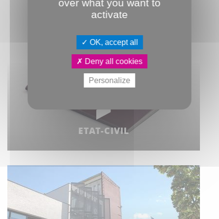
SATISFACTIONS
over what you want to
activate
OK, accept all
Deny all cookies
Personalize
ETAT-CIVIL