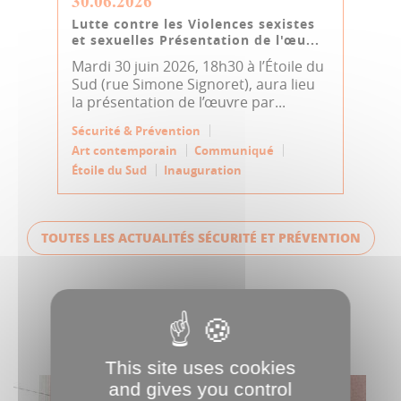
30.06.2026
Lutte contre les Violences sexistes
et sexuelles Présentation de l'œu...
Mardi 30 juin 2026, 18h30 à l’Étoile du
Sud (rue Simone Signoret), aura lieu
la présentation de l’œuvre par...
Sécurité & Prévention
Art contemporain
Communiqué
Étoile du Sud
Inauguration
TOUTES LES ACTUALITÉS SÉCURITÉ ET PRÉVENTION
NOS ACCÈS DIRECTS
This site uses cookies
and gives you control