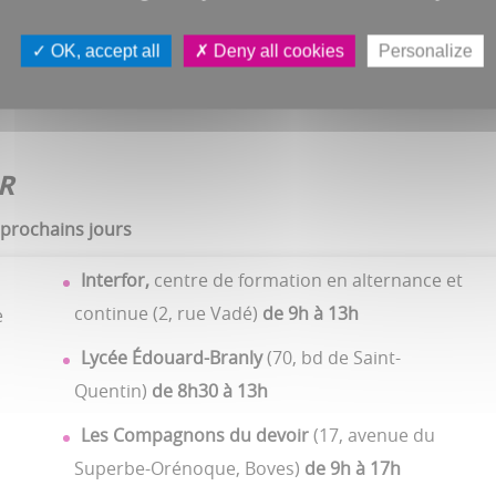
OK, accept all
Deny all cookies
Personalize
R
 prochains jours
Interfor,
centre de formation en alternance et
continue (2, rue Vadé)
de 9h à 13h
e
Lycée Édouard-Branly
(70, bd de Saint-
Quentin)
de 8h30 à 13h
Les Compagnons du devoir
(17, avenue du
Superbe-Orénoque, Boves)
de 9h à 17h