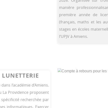
2026. Organisée sur troi
manière professionnalisa
première année de lice
(français, maths et les au
stages en écoles maternell
l’UPJV à Amiens.
LA LUNETTERIE
 dans l’académie d’Amiens.
e ou La Providence proposent
pécificité recherchée par
̀mes informatiques. Exercer