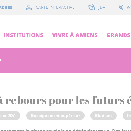
JDA
RCHES
CARTE INTERACTIVE
W
INSTITUTIONS
VIVRE À AMIENS
GRANDS 
...
̀ rebours pour les futurs e
sier JDA
Enseignement supérieur
Etudiant
I