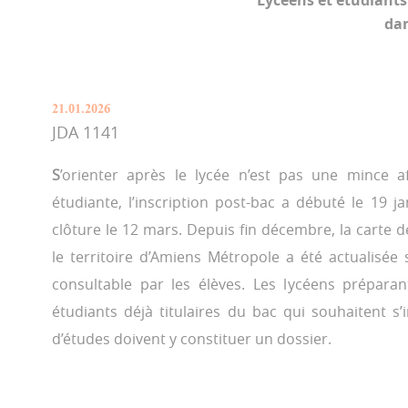
Lycéens et étudiant
dan
21.01.2026
JDA 1141
S
’orienter après le lycée n’est pas une mince af
étudiante, l’inscription post-bac a débuté le 19 
clôture le 12 mars. Depuis fin décembre, la carte 
le territoire d’Amiens Métropole a été actualisé
consultable par les élèves. Les lycéens prépara
étudiants déjà titulaires du bac qui souhaitent s
d’études doivent y constituer un dossier.