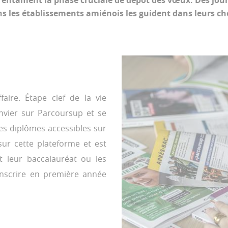
s entament la phase cruciale de dépôt des vœux. Des jou
s les établissements amiénois les guident dans leurs ch
faire. Étape clef de la vie
janvier sur Parcoursup et se
des diplômes accessibles sur
e sur cette plateforme et est
nt leur baccalauréat ou les
’inscrire en première année