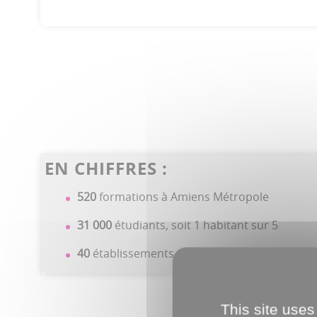
EN CHIFFRES :
520
formations à Amiens Métropole
31 000
étudiants, soit 1 habitant sur 5
40
établissements d’enseignement supérieur
This site uses