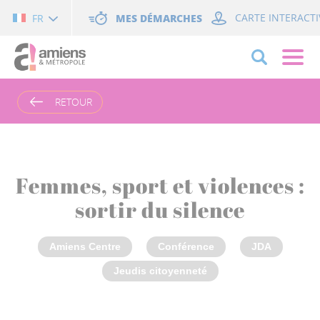
Cookies management panel
MES DÉMARCHES
CARTE INTERACTI
FR
RETOUR
Femmes, sport et violences :
sortir du silence
Amiens Centre
Conférence
JDA
Jeudis citoyenneté