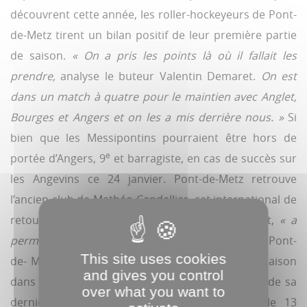
découvrent cette année, les roller-hockeyeurs de Pont-
de-Metz tirent un bilan positif de leur première partie
de saison.
« On a pris les points là où il fallait les
prendre,
analyse le buteur Valentin Demaret.
On est
dans un match à quatre pour le maintien avec Anglet,
Bourges et Angers et on les a mis derrière nous. »
Si
bien que les Messipontins pourraient être hors de
e
portée d’Angers, 9
et barragiste, en cas de succès sur
les Angevins ce 24 janvier. Pont-de-Metz retrouve
l’ancien club de Mathéo Candellier, cet international de
retour cette année qui, selon Valentin Demaret,
« a
permis à tout le monde de se tirer vers le haut ».
Pont-
This site uses cookies
de- Metz, qui plus est, s’est enfin imposé cette saison
and gives you control
dans son Arena du chemin du Pilori. C’était lors de sa
over what you want to
dernière sortie en date face à Anglet (6-3, le 13