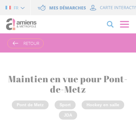
Cookies management panel
MES DÉMARCHES
CARTE INTERACTI
FR
RETOUR
Maintien en vue pour Pont-
de-Metz
Pont de Metz
Sport
Hockey en salle
JDA