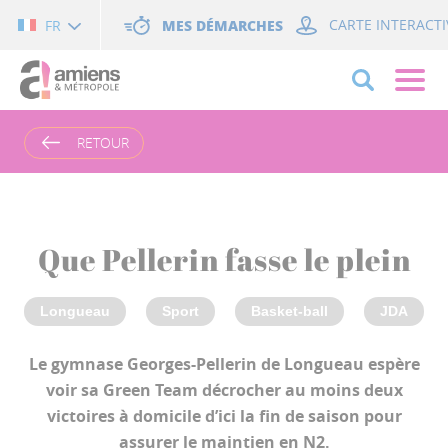
Cookies management panel
MES DÉMARCHES
CARTE INTERACTI
FR
RETOUR
Que Pellerin fasse le plein
Longueau
Sport
Basket-ball
JDA
Le gymnase Georges-Pellerin de Longueau espère
voir sa Green Team décrocher au moins deux
victoires à domicile d’ici la fin de saison pour
assurer le maintien en N2.