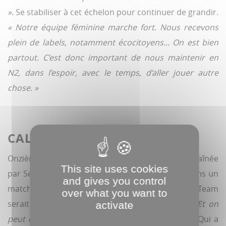
».
Se stabiliser à cet échelon pour continuer de grandir.
« Notre équipe féminine marche fort. Nous recevons
plein de labels, notamment écocitoyens... On est bien
partout. C’est donc important de nous maintenir en
N2, dans l’espoir, avec le temps, d’aller jouer autre
chose. »
CALENDRIER FAVORABLE ?
Onzième (sur 14) avec cinq victoires, l’équipe entraînée
This site uses cookies
par Sébastien Bozon est en position favorable dans un
and gives you control
match à cinq pour éviter la descente. La Green Team
over what you want to
serait inspirée d’en décrocher deux ou trois.
« Et on
activate
peut compter sur Pellerin »,
sait Serge Tristram. Qui a