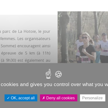
u parc de La Hotoie, le jour
 femmes. Les organisateurs
a Somme) encouragent ainsi
e épreuve de 5 km (à 11h)
 (à 9h30) est également au
 cookies and gives you control over what you w
A HOTOIE
OK, accept all
Deny all cookies
Personalize