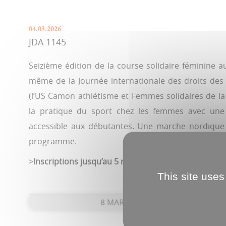
04.03.2026
JDA 1145
Seizième édition de la course solidaire féminine a
même de la Journée internationale des droits des
(l’US Camon athlétisme et Femmes solidaires de l
la pratique du sport chez les femmes avec un
accessible aux débutantes. Une marche nordique
programme.
>
Inscriptions jusqu’au 5 mars sur
klikego.com
This site uses
8 MARS | 9H30 ET 11H |
PARC DE L