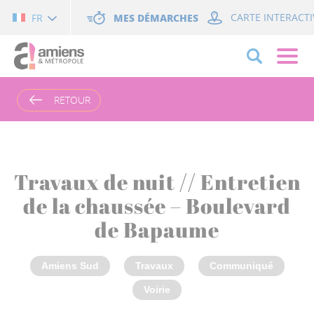
Cookies management panel
MES DÉMARCHES
CARTE INTERACTI
FR
RETOUR
Travaux de nuit // Entretien
de la chaussée – Boulevard
de Bapaume
Amiens Sud
Travaux
Communiqué
Voirie