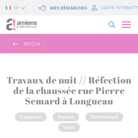
Cookies management panel
MES DÉMARCHES
CARTE INTERACTI
FR
RETOUR
Travaux de nuit // Réfection
de la chaussée rue Pierre
Semard à Longueau
Longueau
Travaux
Communiqué
Voirie