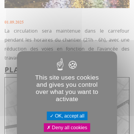
01.09.2025
La circulation sera maintenue dans le carrefour
pendant les horaires du chantier (21h - 6h), avec une
réduction des voies en fonction de l'avancée des
travaux.
PLAN DE SITUATION
:
This site uses cookies
and gives you control
over what you want to
activate
OK, accept all
Deny all cookies