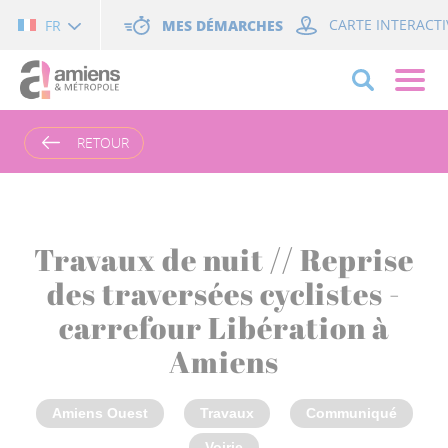
Cookies management panel
MES DÉMARCHES
CARTE INTERACTI
FR
RETOUR
Travaux de nuit // Reprise
des traversées cyclistes -
carrefour Libération à
Amiens
Amiens Ouest
Travaux
Communiqué
Voirie