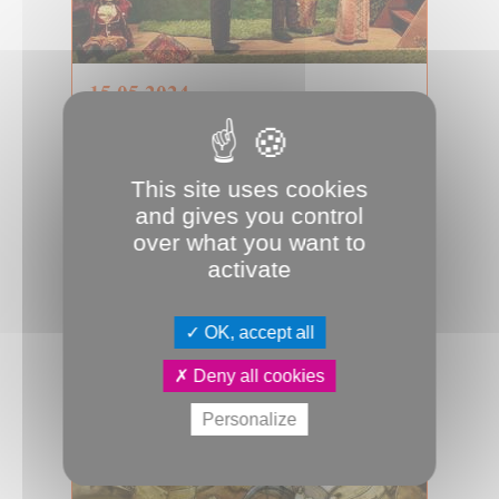
15.05.2024
Les enfants de Maurice Domon
Chés Cabotans remettent sur
scène L’Enfant de la roulotte, de leur
This site uses cookies
fondateur Maurice Domon. Première
and gives you control
l...
over what you want to
Culture & Patrimoine
JDA
activate
Marionnettes
OK, accept all
Deny all cookies
Personalize