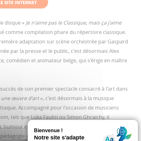
E SITE INTERNET
le disque «
Je n'aime pas le Classique, mais ça j'aime
sé comme compilation phare du répertoire classique.
remière adaptation sur scène orchestrée par Gaspard
née par la presse et le public, c'est désormais Alex
te, comédien et animateur belge, qui s'érige en maître
succès de son premier spectacle consacré à l'art dans
t une œuvre d'art
», c'est désormais à la musique
s'attaque. Accompagné pour l'occasion de musiciens
om, tels que Luka Faulisi ou Simon Ghraichy, il
c humour et bienveillance les plus grandes œuvres
 pédagogie et vérités historiques.