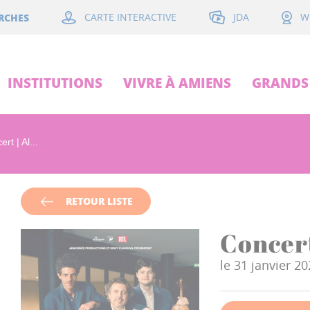
JDA
RCHES
CARTE INTERACTIVE
W
INSTITUTIONS
VIVRE À AMIENS
GRANDS 
rt | Al...
RETOUR LISTE
Concert
le 31 janvier 2