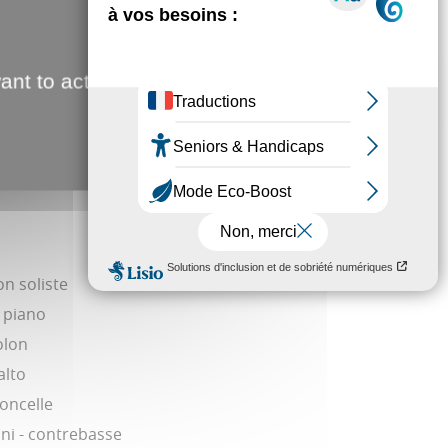
e à eux, nul doute que même si vous n'aimez pas le
us aimerez !
ant to activate
du et unique pour le public qui assistera à un
t et plus encore… à la rencontre exceptionnelle de la
e et de l'humour.
lon soliste
 piano
olon
alto
loncelle
ni - contrebasse