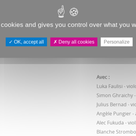
Grâce à lui, grâc
classique, ça, vo
 cookies and gives you control over what you w
Un moment suspen
magnifique concer
OK, accept all
Deny all cookies
Personalize
musique classiqu
Avec :
Luka Faulisi - vio
Simon Ghraichy -
Julius Bernad - vi
Angèle Pungier - 
Alec Fukuda - vio
Blanche Strombo