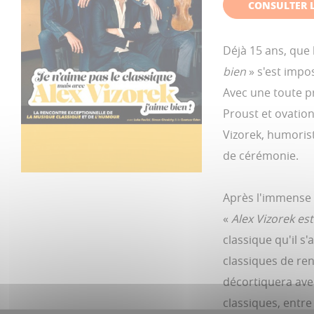
CONSULTER L
Déjà 15 ans, que 
bien
» s'est impo
Avec une toute p
Proust et ovation
Vizorek, humoris
de cérémonie.
Après l'immense 
«
Alex Vizorek es
classique qu'il 
classiques de ren
décortiquera ave
classiques, entre