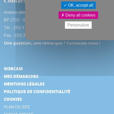
Contactez-nous
OK, accept all
Amiens Métropole
Deny all cookies
BP 2720 - 80027 Amiens CEDEX
Personalize
Tél. : (33) 3 22 97 40 40
Fax. : (33) 3 22 97 42 53
Une question, une remarque ? Contactez-nous !
WEBCAM
MES DÉMARCHES
MENTIONS LÉGALES
POLITIQUE DE CONFIDENTIALITÉ
COOKIES
PLAN DU SITE