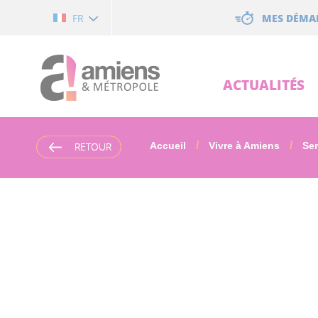
Cookies management panel
MES DÉMA
FR
ACTUALITÉS
RETOUR
RETOUR
Accueil
Vivre à Amiens
Ser