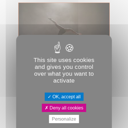
This site uses cookies
and gives you control
03.12.2025
over what you want to
400 gymnastes sur la scène du
activate
Coliseum
« Et nous sommes presque obligés de
limiter », s’excuse Alice Morcrette, la
OK, accept all
présidente de Femina Sport. L...
Deny all cookies
Sport
Coliseum
Gymnastique
JDA
Personalize