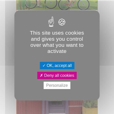
15.05.2024
Prenez la roue des JO
La Métro 39, c’est une sortie vélo
This site uses cookies
proposée dans chaque commune
and gives you control
d’Amiens Métropole le 19 mai au
over what you want to
matin, avan...
activate
Sport
J.O.
JDA
Vélo
OK, accept all
Deny all cookies
Personalize