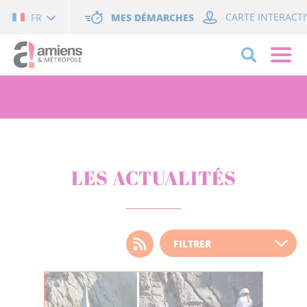
Cookies management panel
MES DÉMARCHES
CARTE INTERACTI
FR
LES ACTUALITÉS
Choisissez votre filtre
d'actualité