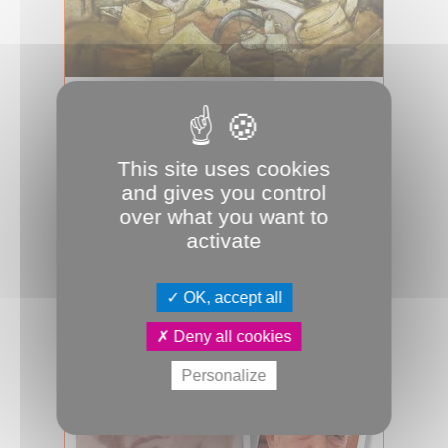
15.05.2024
Conte d’aujourd’hui
Il y a deux ans, la compagnie
This site uses cookies
amiénoise des Invisibles créait le
and gives you control
spectacle de marionnettes Le
over what you want to
Chevalier à l...
activate
Culture & Patrimoine
JDA
Littérature
Marionnettes
OK, accept all
Deny all cookies
Personalize