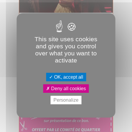
24.04.2024
Envolées au Poulailler
Conte, musique, théâtre et poésie
This site uses cookies
sont à nouveau au programme du
and gives you control
festival Basse-cour qui attire chaque...
over what you want to
Culture & Patrimoine
Festival
JDA
activate
Musique
Poésie
OK, accept all
Deny all cookies
Personalize