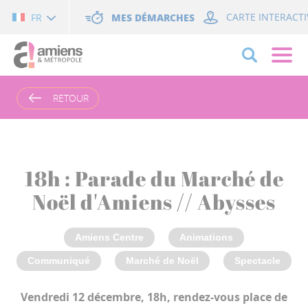
Cookies management panel
MES DÉMARCHES
CARTE INTERACTI
FR
RETOUR
18h : Parade du Marché de
Noël d'Amiens // Abysses
Amiens Centre
Animations
Communiqué
Marché de Noël
Spectacle
Vendredi 12 décembre, 18h, rendez-vous place de