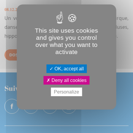
08.12.2025
Un voyage dans les profondeurs marines où cirque,
danse et pyrotechnie feront danser méduses,
This site uses cookies
hippocampes et rascasses dans un ballet féerique.
and gives you control
over what you want to
activate
DOSSIER DE PRESSE MARCHÉ DE NOËL
OK, accept all
Deny all cookies
Suivez-nous
Personalize