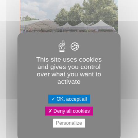
This site uses cookies
17.06.2026
and gives you control
Fête citoyenne
over what you want to
La SIP et ses partenaires invitent
activate
les habitants d’Étouvie à une grande
Journée de la solidarité l...
OK, accept all
Culture & Patrimoine
Animations
CSC Étouvie
Diapason
JDA
Deny all cookies
Personalize