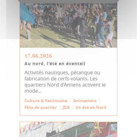
17.06.2026
Au nord, l'été en éventail
Activités nautiques, pétanque ou
fabrication de cerfs-volants. Les
quartiers Nord d’Amiens activent le
mode...
Culture & Patrimoine
Animations
Fête de quartier
JDA
Un été en Nord